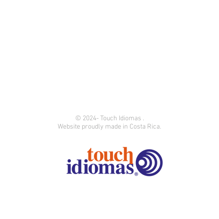
© 2024- Touch Idiomas .
Website proudly made in Costa Rica.