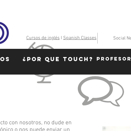
Cursos de inglés
I
Spanish Classes
Social N
SOS
¿POR QUE TOUCH?
PROFESO
cto con nosotros, no dude en
rónico o nos puede enviar un